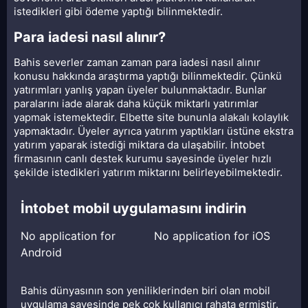
istedikleri gibi ödeme yaptığı bilinmektedir.
Para iadesi nasıl alınır?
Bahis severler zaman zaman para iadesi nasıl alınır
konusu hakkında araştırma yaptığı bilinmektedir. Çünkü
yatırımları yanlış yapan üyeler bulunmaktadır. Bunlar
paralarını iade alarak daha küçük miktarlı yatırımlar
yapmak istemektedir. Elbette site bununla alakalı kolaylık
yapmaktadır. Üyeler ayrıca yatırım yaptıkları üstüne ekstra
yatırım yaparak istediği miktara da ulaşabilir. İntobet
firmasının canlı destek kurumu sayesinde üyeler hızlı
şekilde istedikleri yatırım miktarını belirleyebilmektedir.
İntobet mobil uygulamasını indirin
No application for
No application for iOS
Android
Bahis dünyasının son yeniliklerinden biri olan mobil
uygulama sayesinde pek çok kullanıcı rahata ermiştir.