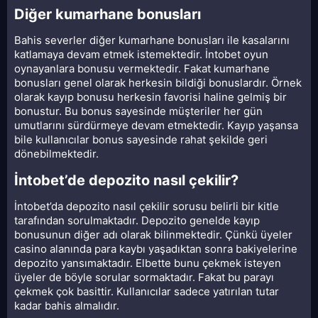
Diğer kumarhane bonusları
Bahis severler diğer kumarhane bonusları ile kasalarını
katlamaya devam etmek istemektedir. İntobet oyun
oynayanlara bonusu vermektedir. Fakat kumarhane
bonusları genel olarak herkesin bildiği bonuslardır. Örnek
olarak kayıp bonusu herkesin favorisi haline gelmiş bir
bonustur. Bu bonus sayesinde müşteriler her gün
umutlarını sürdürmeye devam etmektedir. Kayıp yaşansa
bile kullanıcılar bonus sayesinde rahat şekilde geri
dönebilmektedir.
İntobet’de depozito nasıl çekilir?
İntobet’da depozito nasıl çekilir sorusu belirli bir kitle
tarafından sorulmaktadır. Depozito genelde kayıp
bonusunun diğer adı olarak bilinmektedir. Çünkü üyeler
casino alanında para kaybı yaşadıktan sonra bakiyelerine
depozito yansımaktadır. Elbette bunu çekmek isteyen
üyeler de böyle sorular sormaktadır. Fakat bu parayı
çekmek çok basittir. Kullanıcılar sadece yatırılan tutar
kadar bahis almalıdır.