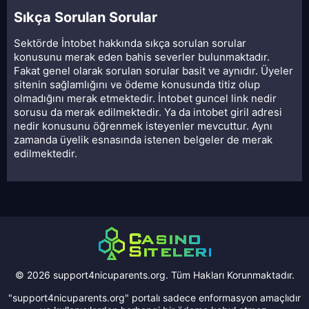
Sıkça Sorulan Sorular
Sektörde İntobet hakkında sıkça sorulan sorular
konusunu merak eden bahis severler bulunmaktadır.
Fakat genel olarak sorulan sorular basit ve aynıdır. Üyeler
sitenin sağlamlığını ve ödeme konusunda titiz olup
olmadığını merak etmektedir. İntobet guncel link nedir
sorusu da merak edilmektedir. Ya da intobet giril adresi
nedir konusunu öğrenmek isteyenler mevcuttur. Aynı
zamanda üyelik esnasında istenen belgeler de merak
edilmektedir.
© 2026 support4nicuparents.org. Tüm Hakları Korunmaktadır.
"support4nicuparents.org" portalı sadece enformasyon amaçlıdır