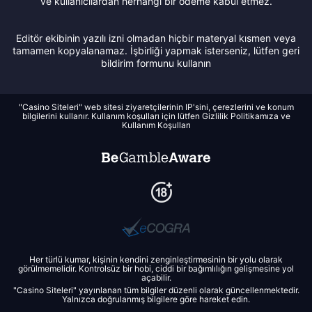
ve kullanıcılardan herhangi bir ödeme kabul etmez.
Editör ekibinin yazılı izni olmadan hiçbir materyal kısmen veya
tamamen kopyalanamaz. İşbirliği yapmak isterseniz, lütfen geri
bildirim formunu kullanın
"Casino Siteleri" web sitesi ziyaretçilerinin IP'sini, çerezlerini ve konum
bilgilerini kullanır. Kullanım koşulları için lütfen Gizlilik Politikamıza ve
Kullanım Koşulları
Her türlü kumar, kişinin kendini zenginleştirmesinin bir yolu olarak
görülmemelidir. Kontrolsüz bir hobi, ciddi bir bağımlılığın gelişmesine yol
açabilir.
"Casino Siteleri" yayınlanan tüm bilgiler düzenli olarak güncellenmektedir.
Yalnızca doğrulanmış bilgilere göre hareket edin.