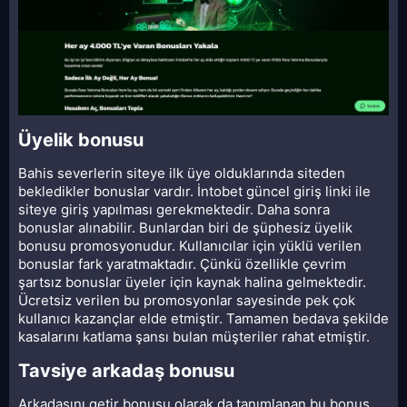
Üyelik bonusu
Bahis severlerin siteye ilk üye olduklarında siteden
bekledikler bonuslar vardır. İntobet güncel giriş linki ile
siteye giriş yapılması gerekmektedir. Daha sonra
bonuslar alınabilir. Bunlardan biri de şüphesiz üyelik
bonusu promosyonudur. Kullanıcılar için yüklü verilen
bonuslar fark yaratmaktadır. Çünkü özellikle çevrim
şartsız bonuslar üyeler için kaynak halina gelmektedir.
Ücretsiz verilen bu promosyonlar sayesinde pek çok
kullanıcı kazançlar elde etmiştir. Tamamen bedava şekilde
kasalarını katlama şansı bulan müşteriler rahat etmiştir.
Tavsiye arkadaş bonusu
Arkadaşını getir bonusu olarak da tanımlanan bu bonus