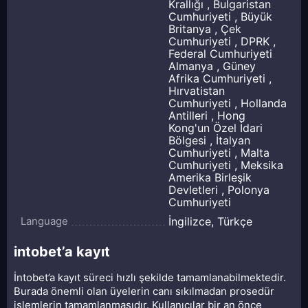
Krallığı , Bulgaristan
Cumhuriyeti , Büyük
Britanya , Çek
Cumhuriyeti , DPRK ,
Federal Cumhuriyeti
Almanya , Güney
Afrika Cumhuriyeti ,
Hırvatistan
Cumhuriyeti , Hollanda
Antilleri , Hong
Kong'un Özel İdari
Bölgesi , İtalyan
Cumhuriyeti , Malta
Cumhuriyeti , Meksika
Amerika Birleşik
Devletleri , Polonya
Cumhuriyeti
Language
İngilizce, Türkçe
intobet’a kayıt
İntobet’a kayıt süreci hızlı şekilde tamamlanabilmektedir.
Burada önemli olan üyelerin canı sıkılmadan prosedür
işlemlerin tamamlanmasıdır. Kullanıcılar bir an önce