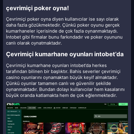
çevrimiçi poker oyna!
Çevrimiçi poker oyna diyen kullanıcılar ise sayı olarak
daha fazla gözükmektedir. Çünkü poker oyunu gerçek
kumarhaneler içerisinde de çok fazla oynanmaktaydı.
İntobet gibi firmalar bunu farkındadır ve poker oyununu
canlı olarak oynatmaktadır.
Çevrimiçi kumarhane oyunları intobet’da
Çevrimiçi kumarhane oyunları intobet’da herkes
tarafından bilinen bir başlıktır. Bahis severler çevrimiçi
casino oyunlarını oynamaktan büyük keyif almaktadır.
Çünkü oyunlar tamamen canlı ve güvenilir şekilde
oynanmaktadır. Bundan dolayı kullanıcılar hem kasalarını
büyük oranda katlamakta hem de çok eğlenmektedir.