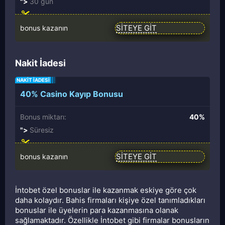
">
30 gün
SİTEYE GİT
bonus kazanın
Nakit İadesi
NAKIT İADESI
40% Casino Kayıp Bonusu
Bonus miktarı:
40%
">
Süresiz
SİTEYE GİT
bonus kazanın
İntobet özel bonuslar ile kazanmak eskiye göre çok
daha kolaydır. Bahis firmaları kişiye özel tanımladıkları
bonuslar ile üyelerin para kazanmasına olanak
sağlamaktadır. Özellikle İntobet gibi firmalar bonusların