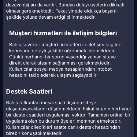
dezavantajları da vardır. Bundan dolayı üyelerin dikkatli
olması gerekmektedir. Fakat yinede oldukça başarılı
şekilde yoluna devam ettiği bilinmektedir.
Müşteri hizmetleri ile iletişim bilgileri
Bahis severler müşteri hizmetleri ile iletişim bilgileri
konusunu detaylı şekilde öğrenmek istemektedir.
Çünkü herhangi bir sorun yaşandığı zaman siteye
direkt olarak ulaşım sağlanması gerekmektedir.
Kullanıcılar sosyal medya hesaplarından İntobet
hesabını takip ederek ulaşım sağlayabilir.
Destek Saatleri
Bahis tutkunları mesai saati dışında siteye
ulaşamayacaklarını düşünmektedir. Fakat sitenin herhangi
bir destek saatleri uygulaması yoktur. Tamamen orjinal bir
uygulama olan bu durum üyeleri memnun etmektedir.
Kullanıcılar diledikleri saatte canlı destek hesabından
birebir konuşabilmektedir.