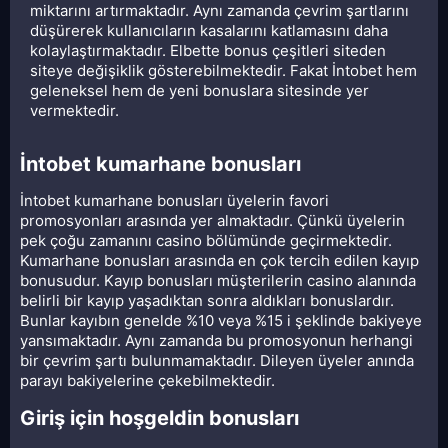
miktarını artırmaktadır. Aynı zamanda çevrim şartlarını
düşürerek kullanıcıların kasalarını katlamasını daha
kolaylaştırmaktadır. Elbette bonus çeşitleri siteden
siteye değişiklik gösterebilmektedir. Fakat İntobet hem
geleneksel hem de yeni bonuslara sitesinde yer
vermektedir.
İntobet kumarhane bonusları
İntobet kumarhane bonusları üyelerin favori
promosyonları arasında yer almaktadır. Çünkü üyelerin
pek çoğu zamanını casino bölümünde geçirmektedir.
Kumarhane bonusları arasında en çok tercih edilen kayıp
bonusudur. Kayıp bonusları müşterilerin casino alanında
belirli bir kayıp yaşadıktan sonra aldıkları bonuslardır.
Bunlar kayıbın genelde %10 veya %15 i şeklinde bakiyeye
yansımaktadır. Aynı zamanda bu promosyonun herhangi
bir çevrim şartı bulunmamaktadır. Dileyen üyeler anında
parayı bakiyelerine çekebilmektedir.
Giriş için hoşgeldin bonusları