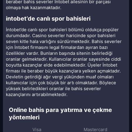
beraber bahis severler İntobet ailesinin bir parçası
olmaya hak kazanmaktadır.
intobet’de canlı spor bahisleri
İntobet’de canlı spor bahisleri bölümü oldukça popüler
durumdadır. Casino severler haricinde spor bahisleri
seven kitle hala varlığını sürdürmektedir. Bahis severler
için İntobet firmasını legal firmalardan ayıran bazı
özellikler vardır. Bunların başında sitenin belirlediği
oranlar gelmektedir. Kullanıcılar oranlar sayesinde ciddi
boyutta kazançlar elde edebilmektedir. Üyeler İntobet
firması ile beraber büyük kazançlara yelken açmaktadır.
Devletin getirdiği ağır vergi yükünden muaf olmaları
kullanıcılar için çok büyük bir artı olmaktadır. Böylece
yüksek belirledikleri oranlar ile bahis severler
kazançlarını artırabilmektedir.
Online bahis para yatırma ve çekme
yöntemleri
Visa
Mastercard