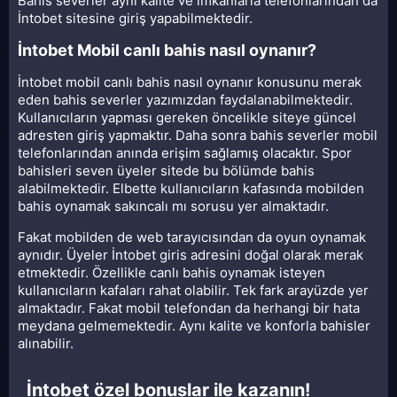
Bahis severler aynı kalite ve imkanlarla telefonlarından da
İntobet sitesine giriş yapabilmektedir.
İntobet Mobil canlı bahis nasıl oynanır?
İntobet mobil canlı bahis nasıl oynanır konusunu merak
eden bahis severler yazımızdan faydalanabilmektedir.
Kullanıcıların yapması gereken öncelikle siteye güncel
adresten giriş yapmaktır. Daha sonra bahis severler mobil
telefonlarından anında erişim sağlamış olacaktır. Spor
bahisleri seven üyeler sitede bu bölümde bahis
alabilmektedir. Elbette kullanıcıların kafasında mobilden
bahis oynamak sakıncalı mı sorusu yer almaktadır.
Fakat mobilden de web tarayıcısından da oyun oynamak
aynıdır. Üyeler İntobet giris adresini doğal olarak merak
etmektedir. Özellikle canlı bahis oynamak isteyen
kullanıcıların kafaları rahat olabilir. Tek fark arayüzde yer
almaktadır. Fakat mobil telefondan da herhangi bir hata
meydana gelmemektedir. Aynı kalite ve konforla bahisler
alınabilir.
İntobet özel bonuslar ile kazanın!