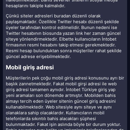
hesaplarını takipte kalmalıdır.
Çünkü siteler adresleri buradan düzenli olarak
paylaşmaktadır. Özellikle Twitter hesabı düzenli şekilde
üyeler tarafından kontrol edilmelidir. Bunun nedeni ise
Twitter hesabının biosunda yazan link her zaman güncel
siteye yönlendirmektedir. Elbette kullanıcıların İntobet
firmasının resmi hesabını takip etmesi gerekmektedir.
Resmi hesap bulunduktan sonra müşteriler rahat şekilde
güncel adrese erişebilmektedir.
Mobil giriş adresi
Müşterilerin pek çoğu mobil giriş adresi konusunu ayrı bir
başlık zannetmektedir. Fakat mobil girşi adresi ile web
giriş adresi tamamen aynıdır. İntobet Türkiye giriş yap
yeni aramaları son dönemde artmıştır. Mobilden bahis
almayı tercih eden üyeler sitenin güncel giriş adresini
kullanabilmektedir. Web sitesiyle aynı siteye ve aynı
olanaklara sahip olacaklardır. Kullanıcıların mobil
telefonlarda sıkıntılı bahis alacakları şüphesi
bulunmaktadır. Fakat işin aslında böyle bir durum yoktur.