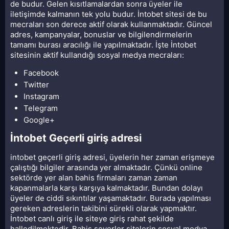
de budur. Gelen kısıtlamalardan sonra üyeler ile
iletişimde kalmanın tek yolu budur. İntobet sitesi de bu
mecraları son derece aktif olarak kullanmaktadır. Güncel
adres, kampanyalar, bonuslar ve bilgilendirmelerin
tamamı burası aracılığı ile yapılmaktadır. İşte İntobet
sitesinin aktif kullandığı sosyal medya mecraları:
Facebook
Twitter
Instagram
Telegram
Google+
İntobet Geçerli giriş adresi
intobet geçerli giriş adresi, üyelerin her zaman erişmeye
çalıştığı bilgiler arasında yer almaktadır. Çünkü online
sektörde yer alan bahis firmaları zaman zaman
kapanmalarla karşı karşıya kalmaktadır. Bundan dolayı
üyeler de ciddi sıkıntılar yaşamaktadır. Burada yapılması
gereken adreslerin takibini sürekli olarak yapmaktır.
İntobet canlı giriş ile siteye giriş rahat şekilde
halledilmektedir. Bahis severler sitelerin sosyal medya